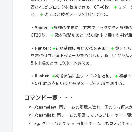
置された)ブロックを破壊できる。CT40秒。
+
ダメー
る。
+
火による被ダメージを無効化する。
・Spider:
+
蜘蛛の巣を持って右クリックすると蜘蛛の
CT20秒。
+
敵を攻撃すると1/3の確率で毒Ⅰを4秒
・Hunter:
+
初期装備に弓と矢×5を追加。
+
飼いなら
を常時付与。落下ダメージをうけない。飼い主が死ぬ
5本未満のときに矢を1本貰える。
・Rusher:
+
初期装備に金リンゴ×2を追加。
+
相手の
アの10m以内にいると被ダメージを25%軽減する。
コマンド一覧・・・
/teamview:
両チームの所属人数と、そのうち何人
/teamlist:
両チームの所属しているプレイヤー一覧
/g:
グローバルチャット(相手チームにも見えるチャ