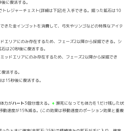
秒後に復活する。
トレジャーチェスト(詳細は下記)を入手できる。掘った鉱石は10
できた金インゴットを消費して、弓矢やリンゴなどの特殊なアイテ
ドエリアにのみ存在するため、フェーズ2以降から採掘できる。シ
石は20秒後に復活する。
ミッドエリアにのみ存在するため、フェーズ2以降から採掘でき
に復活する。
は15秒後に復活する。
体力が
ハート
3個分増える。
+
瀕死になっても体力を1だけ残した状
移動速度が15%減る。(この効果は移動速度のポーション効果と重複
掘ったときに確率(金鉱石:25%)で精練済みの鉱石が手に入り、確率