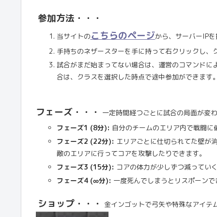
参加方法・・・
こちらのページ
当サイトの
から、サーバーIP
手持ちのネザースターを手に持って右クリックし、
試合がまだ始まってない場合は、運営のコマンドに
合は、クラスを選択した時点で途中参加ができます。
フェーズ・・・
一定時間経つごとに試合の局面が変わ
フェーズ1 (8分):
自分のチームのエリア内で戦闘に
フェーズ2 (22分):
エリアごとに仕切られてた壁が消
敵のエリアに行ってコアを攻撃したりできます。
フェーズ3 (15分):
コアの体力が少しずつ減っていく(
フェーズ4 (∞分):
一度死んでしまうとリスポーンで
ショップ・・・
金インゴットで弓矢や特殊なアイテ