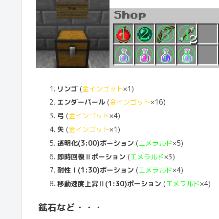
リンゴ
(
金インゴット
×1)
エンダーパール
(
金インゴット
×16)
弓
(
金インゴット
×4)
矢
(
金インゴット
×1)
透明化(3:00)ポーション
(
エメラルド
×5)
即時回復Ⅱポーション
(
エメラルド
×3)
耐性Ⅰ(1:30)ポーション
(
エメラルド
×4)
移動速度上昇Ⅱ(1:30)ポーション
(
エメラルド
×4)
鉱石など・・・