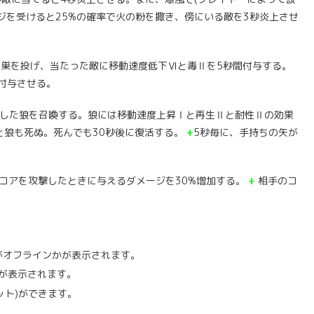
ジを受けると25%の確率で火の粉を撒き、傍にいる敵を3秒炎上させ
巣を投げ、当たった敵に移動速度低下Ⅵと毒Ⅱを5秒間付与する。
間付与させる。
した狼を召喚する。狼には移動速度上昇Ⅰと再生Ⅱと耐性Ⅱの効果
と狼も死ぬ。死んでも30秒後に復活する。
+
5秒毎に、手持ちの矢が
コアを攻撃したときに与えるダメージを30%増加する。
+
相手のコ
がオフラインかが表示されます。
が表示されます。
ット)ができます。