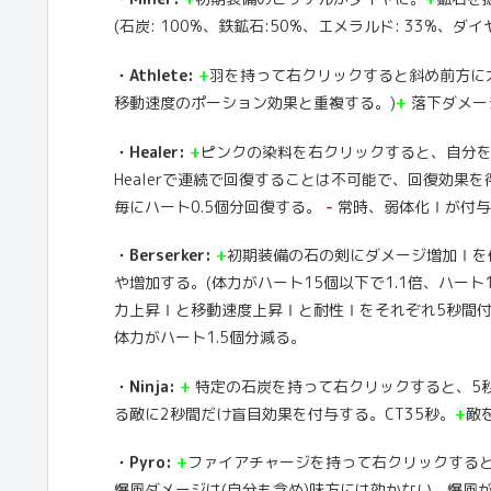
(石炭: 100%、鉄鉱石:50%、エメラルド: 33%、ダ
・Athlete:
+
羽を持って右クリックすると斜め前方に大
移動速度のポーション効果と重複する。)
+
落下ダメー
・Healer:
+
ピンクの染料を右クリックすると、自分を
Healerで連続で回復することは不可能で、回復効果
毎にハート0.5個分回復する。
-
常時、弱体化Ⅰが付与
・Berserker:
+
初期装備の石の剣にダメージ増加Ⅰを
や増加する。(体力がハート15個以下で1.1倍、ハート1
力上昇Ⅰと移動速度上昇Ⅰと耐性Ⅰをそれぞれ5秒間付
体力がハート1.5個分減る。
・Ninja:
+
特定の石炭を持って右クリックすると、5
る敵に2秒間だけ盲目効果を付与する。CT35秒。
+
敵
・Pyro:
+
ファイアチャージを持って右クリックする
爆風ダメージは(自分も含め)味方には効かない。爆風