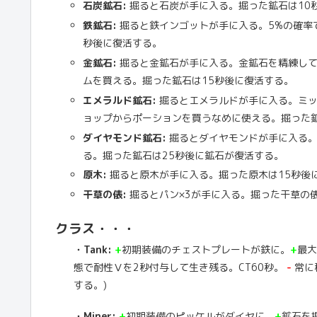
石炭鉱石:
掘ると石炭が手に入る。掘った鉱石は10
鉄鉱石:
掘ると鉄インゴットが手に入る。5%の確率で
秒後に復活する。
金鉱石:
掘ると金鉱石が手に入る。金鉱石を精練して
ムを買える。掘った鉱石は15秒後に復活する。
エメラルド鉱石:
掘るとエメラルドが手に入る。ミッ
ョップからポーションを買うなめに使える。掘った鉱
ダイヤモンド鉱石:
掘るとダイヤモンドが手に入る。
る。掘った鉱石は25秒後に鉱石が復活する。
原木:
掘ると原木が手に入る。掘った原木は15秒後
干草の俵:
掘るとパン×3が手に入る。掘った干草の俵
クラス・・・
・Tank:
+
初期装備のチェストプレートが鉄に。
+
最大
態で耐性Ⅴを2秒付与して生き残る。CT60秒。
-
常に
する。)
・Miner:
+
初期装備のピッケルがダイヤに。
+
鉱石を