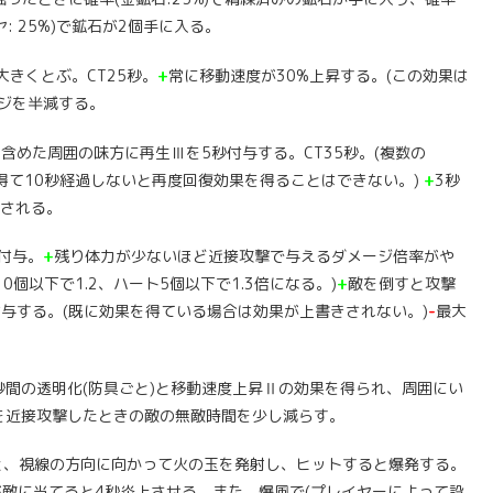
イヤ: 25%)で鉱石が2個手に入る。
きくとぶ。CT25秒。
+
常に移動速度が30%上昇する。(この効果は
ジを半減する。
含めた周囲の味方に再生Ⅲを5秒付与する。CT35秒。(複数の
を得て10秒経過しないと再度回復効果を得ることはできない。)
+
3秒
される。
付与。
+
残り体力が少ないほど近接攻撃で与えるダメージ倍率がや
0個以下で1.2、ハート5個以下で1.3倍になる。)
+
敵を倒すと攻撃
与する。(既に効果を得ている場合は効果が上書きされない。)
-
最大
秒間の透明化(防具ごと)と移動速度上昇Ⅱの効果を得られ、周囲にい
を近接攻撃したときの敵の無敵時間を少し減らす。
と、視線の方向に向かって火の玉を発射し、ヒットすると爆発する。
が敵に当てると4秒炎上させる。また、爆風で(プレイヤーによって設