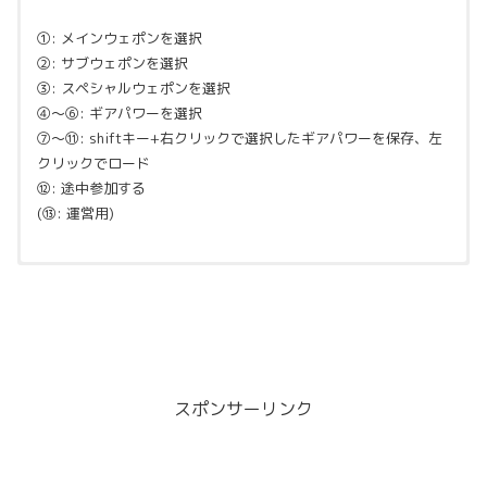
①: メインウェポンを選択
②: サブウェポンを選択
③: スペシャルウェポンを選択
④～⑥: ギアパワーを選択
⑦～⑪: shiftキー+右クリックで選択したギアパワーを保存、左
クリックでロード
⑫: 途中参加する
(⑬: 運営用)
●
ナワバリバトル
●ブキ
制限時間がゼロになった瞬間に、ステージを自分の色のインクで
より多くの床面積を塗ったチームの勝利
ブキにはメインウェポン・サブウェポン・スペシャルウェポンが
です。(壁を塗った広さ
や、敵を倒した数は、勝敗に直接的には影響しません。)
あります。
スポンサーリンク
●メインウェポン
●ガチエリア
➡インクを消費することで使用できます。
➡操作方法は種類によって異なります。(メインウェポン選択時